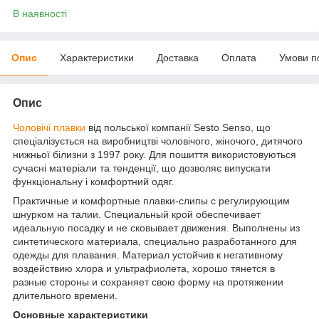
В наявності
Опис
Характеристики
Доставка
Оплата
Умови п
Опис
Чоловічі плавки
від польської компанії Sesto Senso, що
спеціалізується на виробництві чоловічого, жіночого, дитячого
нижньої білизни з 1997 року. Для пошиття використовуються
сучасні матеріали та тенденції, що дозволяє випускати
функціональну і комфортний одяг.
Практичные и комфортные плавки-слипы с регулирующим
шнурком на талии. Специальный крой обеспечивает
идеальную посадку и не сковывает движения. Выполнены из
синтетического материала, специально разработанного для
одежды для плавания. Материал устойчив к негативному
воздействию хлора и ультрафиолета, хорошо тянется в
разные стороны и сохраняет свою форму на протяжении
длительного времени.
Основные характеристики