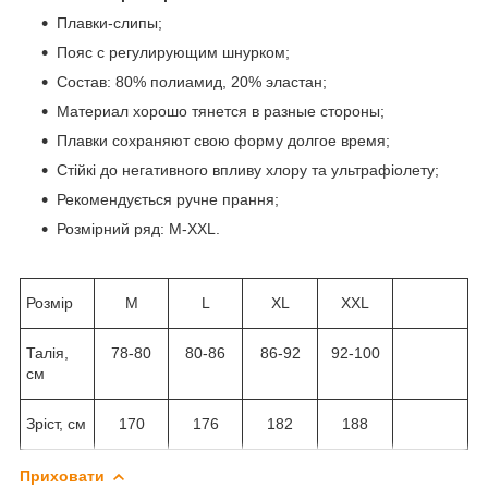
Плавки-слипы;
Пояс с регулирующим шнурком;
Состав: 80% полиамид, 20% эластан;
Материал хорошо тянется в разные стороны;
Плавки сохраняют свою форму долгое время;
Стійкі до негативного впливу хлору та ультрафіолету;
Рекомендується ручне прання;
Розмірний ряд: M-XXL.
Розмір
M
L
XL
XXL
Талія,
78-80
80-86
86-92
92-100
см
Зріст, см
170
176
182
188
Приховати