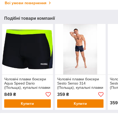
Всі умови повернення
Подібні товари компанії
Чоловічі плавки боксери
Чоловічі плавки боксери
Чоло
Aqua Speed Dario
Sesto Senso 314
Sest
(Польща), купальні плавки
(Польща), купальні плавки
(Пол
для пляжу, для басейну
для пляжу, для басейну
для 
849
359
₴
₴
359
Купити
Купити