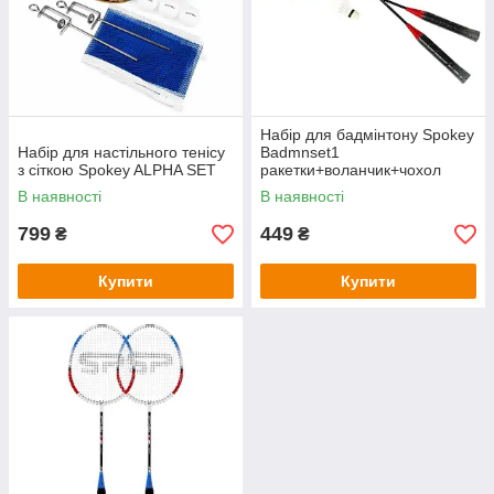
Набір для бадмінтону Spokey
Набір для настільного тенісу
Badmnset1
з сіткою Spokey ALPHA SET
ракетки+воланчик+чохол
В наявності
В наявності
799
449
₴
₴
Купити
Купити