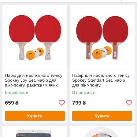
Набір для настільного тенісу
Набір для настільного тенісу
Spokey Joy Set, набір для
Spokey Standart Set, набір
пінг-понгу, ракетка+м'ячик
для пінг-понгу,
ракетка+м'ячик
В наявності
В наявності
659
799
₴
₴
Купити
Купити