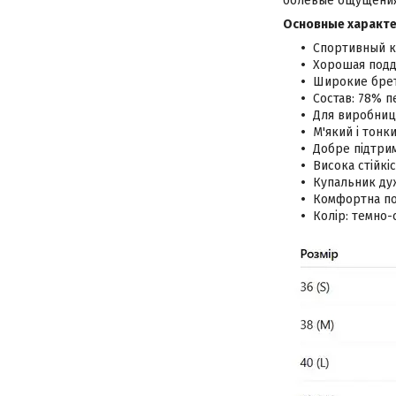
болевые ощущения
Основные характ
Спортивный к
Хорошая подд
Широкие брет
Состав: 78% 
Для виробницт
М'який і тонк
Добре підтрим
Висока стійкі
Купальник дуж
Комфортна по
Колір: темно-