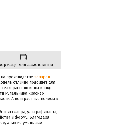
формація для замовлення
я на производстве
товаров
модель отлично подойдет для
етели, расположены в виде
сти купальника красиво
части. А контрастные полосы в
йствию хлора, ультрафиолета,
йства и форму. Благодаря
ом, а также уменьшает