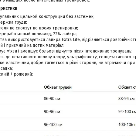
 в мышцах после интенсивных тренировок.
еристики
упальник цельной конструкции без застежек;
ержка груди;
ели не сползут во время тренировки;
переработанный полиамид, 22% лайкра;
ва використовується лайкра Extra Life, відрізняється довговічніст
ий і приємний на дотик матеріал;
ує м'язи і зменшує больові відчуття після інтенсивних тренувань;
сть до негативного впливу хлору, ультрафіолету, сонцезахисного кр
е еластичний, добре тягнеться в різні сторони, не втрачаючи при
садка;
синій / рожевий;