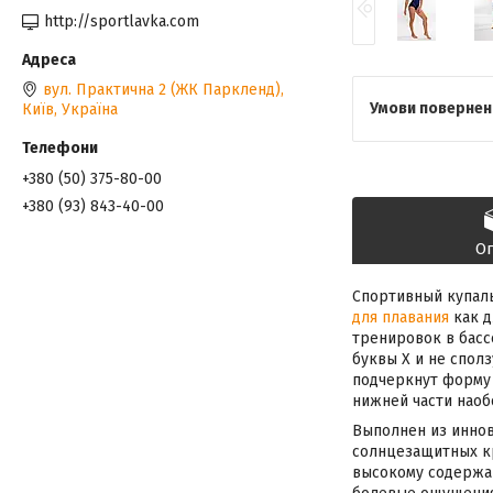
http://sportlavka.com
вул. Практична 2 (ЖК Паркленд),
Київ, Україна
+380 (50) 375-80-00
+380 (93) 843-40-00
О
Спортивный купаль
для плавания
как д
тренировок в басс
буквы Х и не спол
подчеркнут форму 
нижней части наоб
Выполнен из иннов
солнцезащитных кр
высокому содержан