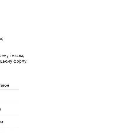
ю;
ему і масла;
 цьому форму;