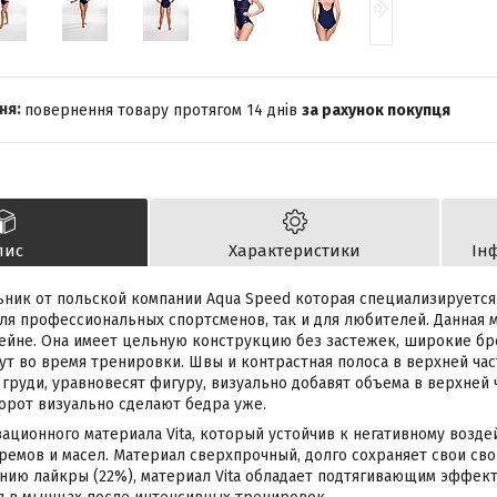
повернення товару протягом 14 днів
за рахунок покупця
пис
Характеристики
Ін
ник от польской компании Aqua Speed которая специализируетс
ля профессиональных спортсменов, так и для любителей. Данная 
ейне. Она имеет цельную конструкцию без застежек, широкие бр
зут во время тренировки. Швы и контрастная полоса в верхней ча
груди, уравновесят фигуру, визуально добавят объема в верхней 
орот визуально сделают бедра уже.
ационного материала Vita, который устойчив к негативному возде
емов и масел. Материал сверхпрочный, долго сохраняет свои сво
ию лайкры (22%), материал Vita обладает подтягивающим эффект