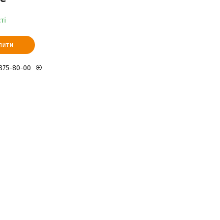
ті
пити
 375-80-00