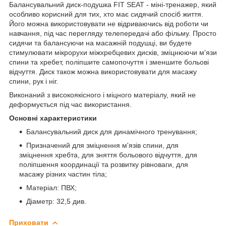
Балансувальний диск-подушка FIT SEAT - міні-тренажер, який
особливо корисний для тих, хто має сидячий спосіб життя.
Його можна використовувати не відриваючись від роботи чи
навчання, під час перегляду телепередачі або фільму. Просто
сидячи та балансуючи на масажній подушці, ви будете
стимулювати мікрорухи міжхребцевих дисків, зміцнюючи м'язи
спини та хребет, поліпшите самопочуття і зменшите больові
відчуття. Диск також можна використовувати для масажу
спини, рук і ніг.
Виконаний з високоякісного і міцного матеріалу, який не
деформується під час використання.
Основні характеристики
Балансувальний диск для динамічного тренування;
Призначений для зміцнення м'язів спини, для
зміцнення хребта, для зняття больового відчуття, для
поліпшення координації та розвитку рівноваги, для
масажу різних частин тіла;
Матеріал: ПВХ;
Діаметр: 32,5 див.
Приховати