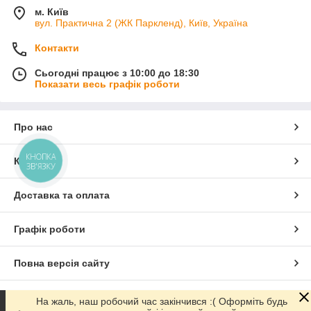
м. Київ
вул. Практична 2 (ЖК Паркленд), Київ, Україна
Контакти
Сьогодні працює з 10:00 до 18:30
Показати весь графік роботи
Про нас
КНОПКА
Контакти
ЗВ'ЯЗКУ
Доставка та оплата
Графік роботи
Повна версія сайту
Сайт створено на маркетплейсі
Prom.ua
На жаль, наш робочий час закінчився :( Оформіть будь