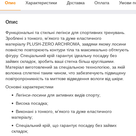
Опис
Характеристики
Доставка
Оплата
Умови п
Опис
Функціональні та стильні легінси для спортивних тренувань.
Зроблені з тонкого, м'якого та дуже еластичного
матеріалу PLUSH-ZERO ARCHROMA, завдяки якому лосини
повністю повторюють контури тіла та максимально обтягують
фігуру. Спеціальний крій гарантує ідеальну посадку без
зайвих складок, зробить ваші стегна більш круглішими.
Матеріал виготовлений за спеціальною технологією, за якій
волокна сплетені таким чином, что забезпечують підвищену
повітропроникність та миттєве відведення вологи від шкіри.
Основні характеристики
Легінси-лосини для активних видів спорту;
Висока посадка;
Виконані з тонкого, м'якого та дуже еластичного
матеріалу;
Спеціальний крій, що гарантує посадку без зайвих
складок;