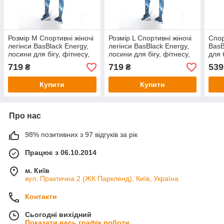
Розмір M Спортивні жіночі
Розмір L Спортивні жіночі
Спор
легінси BasBlack Energy,
легінси BasBlack Energy,
BasB
лосини для бігу, фітнесу,
лосини для бігу, фітнесу,
для 
спортзалу
спортзалу
спор
719
719
539
₴
₴
Купити
Купити
Про нас
98% позитивних з 97 відгуків за рік
Працює з 06.10.2014
м. Київ
вул. Практична 2 (ЖК Паркленд), Київ, Україна
Контакти
Сьогодні вихідний
Показати весь графік роботи