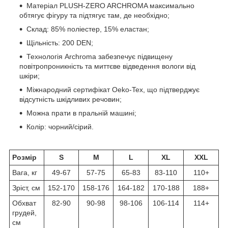
Матеріал PLUSH-ZERO ARCHROMA максимально
обтягує фігуру та підтягує там, де необхідно;
Склад: 85% поліестер, 15% еластан;
Щільність: 200 DEN;
Технологія Archroma забезпечує підвищену
повітропроникність та миттєве відведення вологи від
шкіри;
Міжнародний сертифікат Oeko-Tex, що підтверджує
відсутність шкідливих речовин;
Можна прати в пральній машині;
Колір: чорний/сірий.
Розмір
S
M
L
XL
XXL
Вага, кг
49-67
57-75
65-83
83-110
110+
Зріст, см
152-170
158-176
164-182
170-188
188+
Обхват
82-90
90-98
98-106
106-114
114+
грудей,
см