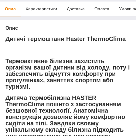
Опис
Характеристики
Доставка
Оплата
Умови п
Опис
Дитячі термоштани Haster ThermoСlima
Термоактивне білизна захистить
організм вашої дитини від холоду, поту і
забезпечить відчуття комфорту при
прогулянках, заняттях спортом або
туризмі.
Дитяча термобілизна HASTER
ThermoClima пошито з застосуванням
безшовної технології. Анатомічна
конструкція дозволяє йому комфортно
сидіти на тілі. Завдяки своєму
унікальному складу білизна підходить
для використання під час високих