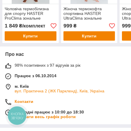
Чоловіча термобілизна
Жіноча термокофта
Жіно
для спорту HASTER
спортивна HASTER
спо
ProClima зональне
UltraClima зональне
Ultr
безшовне
безшовне термобілизна
безш
1 849
999
999
₴/комплект
₴
Купити
Купити
Про нас
98% позитивних з 97 відгуків за рік
Працює з 06.10.2014
м. Київ
вул. Практична 2 (ЖК Паркленд), Київ, Україна
Контакти
Сьогодні працює з 10:00 до 18:30
КНОПКА
Показати весь графік роботи
ЗВ'ЯЗКУ