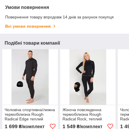
Умови повернення
Повернення товару впродовж 14 днів за рахунок покупця
Всі умови повернення
Подібні товари компанії
Чоловіча спортивна/лижна
Жіноча повсякденна
Чоло
термобілизна Rough
термобілизна Rough
терм
Radical Edge теплий
Radical Rock, теплий
Radi
зимовий комплект
зимовий комплект
зимо
1 699
1 549
1 4
₴/комплект
₴/комплект
полю