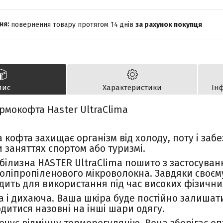
повернення товару протягом 14 днів
за рахунок покупця
пис
Характеристики
Ін
рмокофта Haster UltraClima
кофта захищає організм від холоду, поту і забе
 заняттях спортом або туризмі.
білизна HASTER UltraClima пошито з застосува
 поліпропіленового мікроволокна. Завдяки своєм
одить для використання під час високих фізични
 і дихаюча. Ваша шкіра буде постійно залишати
дитися назовні на інші шари одягу.