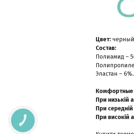
Цвет:
черны
Состав:
Полиамид – 5
Полипропиле
Эластан – 6%.
Комфортные 
При низькій а
При середній 
При високій а
КНОПКА
ЗВ'ЯЗКУ