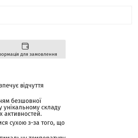
формація для замовлення
зпечує відчуття
нням безшовної
у унікальному складу
х активностей.
ся сухою з-за того, що