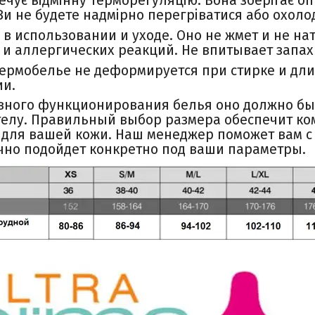
ечує відмінну терморегуляцію. Вона зберігає 
 Ви не будете надмірно перегріватися або охоло
 в использовании и уходе. Оно не жмет и не на
и аллергических реакций. Не впитывает запах
ермобелье не деформируется при стирке и дл
ии.
вного функционирования белья оно должно бы
телу. Правильный выбор размера обеспечит к
для вашей кожи. Наш менеджер поможет вам с
чно подойдет конкретно под ваши параметры.