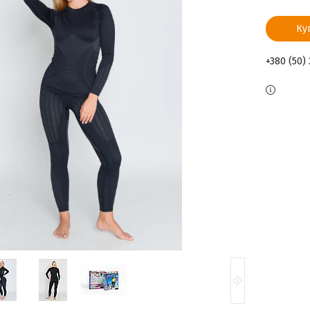
Ку
+380 (50)