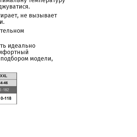
оптимальну температуру
джуватися.
тирает, не вызывает
и.
ительном
ть идеально
омфортный
 подбором модели,