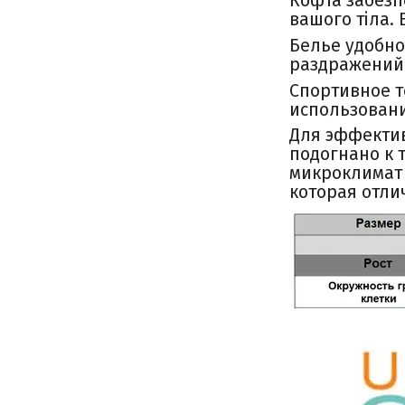
Кофта забезп
вашого тіла.
Белье удобно
раздражений 
Спортивное т
использован
Для эффекти
подогнано к 
микроклимат 
которая отли