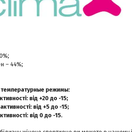
й
0%;
н – 44%;
температурные режимы:
ктивності: від +20 до -15;
активності: від +5 до -15;
ктивності: від 0 до -15.