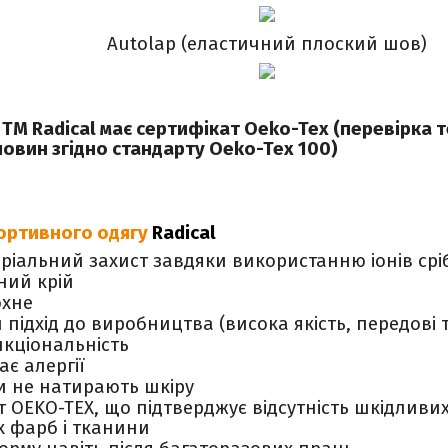
Autolap (еластичний плоский шов)
 ТМ Radical має сертифікат Oeko-Tex (перевірка 
овин згідно стандарту Oeko-Tex 100)
ортивного одягу
Radical
ріальний захист завдяки використанню іонів срі
ний крій
охне
підхід до виробництва (висока якість, передові т
кціональність
ає алергії
и не натирають шкіру
ат
OEKO
-
TEX
, що підтверджує відсутність шкідливи
х фарб і тканини