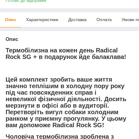
Готово до відправки
Опис
Характеристики
Доставка
Оплата
Умови п
Опис
Термобілизна на кожен день Radical
Rock SG + в подарунок йде балаклава!
Цей комплект зробить ваше життя
значно теплішим в холодну пору року
під час повсякденних справ і
невеликої фізичної діяльності. Досить
мерзнути в офісі або в аудиторії.
Перетворіть вигул собаки холодним
ранком у приємну прогулянку. У цьому
вам допоможе Radical Rock SG!
Чоловіча термобілизна зроблена з