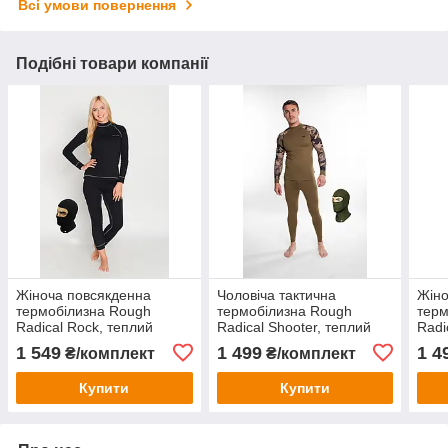
Всі умови повернення
Подібні товари компанії
Жіноча повсякденна
Чоловіча тактична
Жіно
термобілизна Rough
термобілизна Rough
терм
Radical Rock, теплий
Radical Shooter, теплий
Radi
зимовий комплект
зимовий комплект для
зимо
1 549
1 499
1 4
₴/комплект
₴/комплект
полювання, для
спор
військових
Купити
Купити