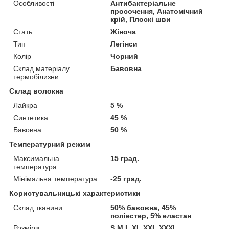
Особливості
Антибактеріальне
просочення, Анатомічний
крій, Плоскі шви
Стать
Жіноча
Тип
Легінси
Колір
Чорний
Склад матеріалу
Бавовна
термобілизни
Склад волокна
Лайкра
5 %
Синтетика
45 %
Бавовна
50 %
Температурний режим
Максимальна
15 град.
температура
Мінімальна температура
-25 град.
Користувальницькі характеристики
Склад тканини
50% бавовна, 45%
поліестер, 5% еластан
Розміри
S,M,L,XL,XXL,XXXL