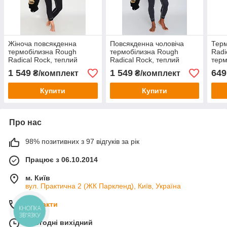
Жіноча повсякденна
Повсякденна чоловіча
Тер
термобілизна Rough
термобілизна Rough
Radi
Radical Rock, теплий
Radical Rock, теплий
терм
зимовий комплект
зимовий комплект
тепл
1 549
1 549
649
₴/комплект
₴/комплект
Купити
Купити
Про нас
98% позитивних з 97 відгуків за рік
Працює з 06.10.2014
м. Київ
вул. Практична 2 (ЖК Паркленд), Київ, Україна
Контакти
КНОПКА
ЗВ'ЯЗКУ
Сьогодні вихідний