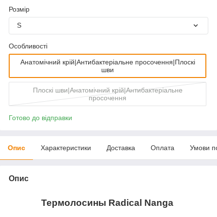
Розмір
S
Особливості
Анатомічний крій|Антибактеріальне просочення|Плоскі
шви
Плоскі шви|Анатомічний крій|Антибактеріальне
просочення
Готово до відправки
Опис
Характеристики
Доставка
Оплата
Умови п
Опис
Термолосины
Radical
Nanga