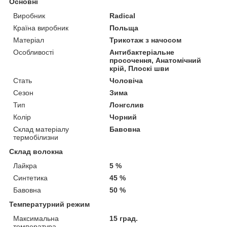
Основні
Виробник
Radical
Країна виробник
Польща
Матеріал
Трикотаж з начосом
Особливості
Антибактеріальне
просочення, Анатомічний
крій, Плоскі шви
Стать
Чоловіча
Сезон
Зима
Тип
Лонгслив
Колір
Чорний
Склад матеріалу
Бавовна
термобілизни
Склад волокна
Лайкра
5 %
Синтетика
45 %
Бавовна
50 %
Температурний режим
Максимальна
15 град.
температура