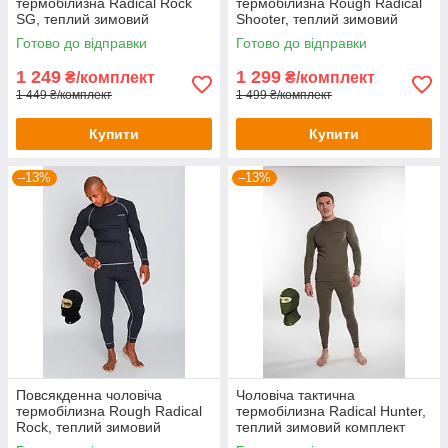
термобілизна Radical Rock
термобілизна Rough Radical
SG, теплий зимовий
Shooter, теплий зимовий
комплект
комплект для полювання,
Готово до відправки
Готово до відправки
для військових
1 249
1 299
₴/комплект
₴/комплект
1 449 ₴/комплект
1 499 ₴/комплект
Купити
Купити
–13%
–13%
Повсякденна чоловіча
Чоловіча тактична
термобілизна Rough Radical
термобілизна Radical Hunter,
Rock, теплий зимовий
теплий зимовий комплект
комплект
для полювання, для