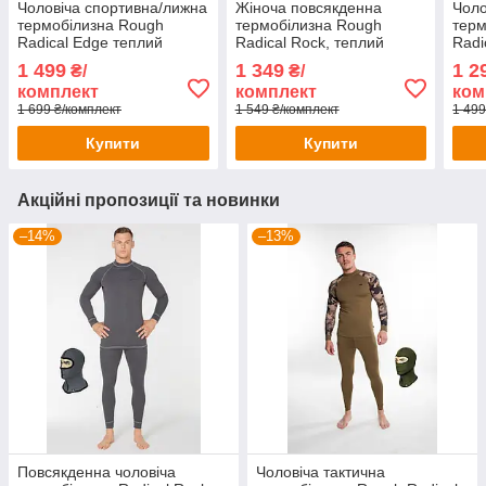
Чоловіча спортивна/лижна
Жіноча повсякденна
Чоло
термобілизна Rough
термобілизна Rough
терм
Radical Edge теплий
Radical Rock, теплий
Radi
зимовий комплект
зимовий комплект
зимо
1 499
1 349
1 2
₴/
₴/
полю
комплект
комплект
ком
війс
1 699 ₴/комплект
1 549 ₴/комплект
1 499
Купити
Купити
Акційні пропозиції та новинки
–14%
–13%
Повсякденна чоловіча
Чоловіча тактична