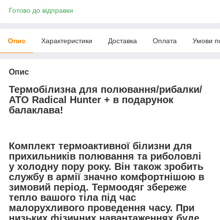
Готово до відправки
Опис
Характеристики
Доставка
Оплата
Умови п
Опис
Термобілизна для полювання/рибалки/
АТО Radical Hunter + в подарунок
балаклава!
Комплект термоактивної білизни для
прихильників полювання та риболовлі
у холодну пору року. Він також зробить
службу в армії значно комфортнішою в
зимовий період. Термоодяг збереже
тепло вашого тіла під час
малорухливого проведення часу. При
низьких фізичних навантаженнях буде