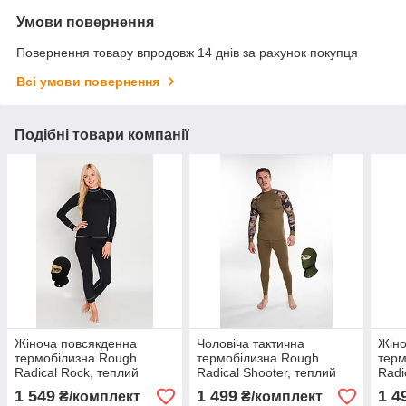
Умови повернення
Повернення товару впродовж 14 днів за рахунок покупця
Всі умови повернення
Подібні товари компанії
Жіноча повсякденна
Чоловіча тактична
Жіно
термобілизна Rough
термобілизна Rough
терм
Radical Rock, теплий
Radical Shooter, теплий
Radi
зимовий комплект
зимовий комплект для
зимо
1 549
1 499
1 4
₴/комплект
₴/комплект
полювання, для
спор