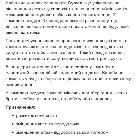
Набір силіконових еспандерів
Gymax
- це універсальне
рішення для розвитку сили хвата та зміцнення м’язів кисті з
можливістю поступового збільшення навантаження. У
комплект входять 3 еспандери різного рівня опору, що
дозволяє підібрати оптимальне навантаження під будь-який
рівень підготовки.
Під час тренувань активно працюють м’язи пальців і кисті, а
також залучаються м’язи передпліччя, які відповідають за
силу хвата та стабілізацію зап’ястя. Такий підхід дозволяє
ефективно розвивати силу, витривалість і контроль рухів.
Еспандери виготовлені з якісного силікону - матеріал
еластичний, зносостійкий і приємний на дотик. Вироби не
ковзають у руці та зберігають форму навіть при інтенсивному
використанні.
У комплект входить зручний мішечок для зберігання - легко
брати із собою у спортзал, на роботу або в подорож.
Призначення:
розвиток сили хвата
зміцнення кисті та передпліччя
зменшення втоми від роботи за комп’ютером