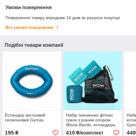
Умови повернення
Повернення товару впродовж 14 днів за рахунок покупця
Всі умови повернення
Подібні товари компанії
Еспандер кистьовий
Набір тканинних фітнес
Набі
силіконовий Gymax
гумок з різним опором
еспа
Woow Bands, еспандери,
Gyma
стрічки для фітнесу
195
410
449
₴
₴/комплект