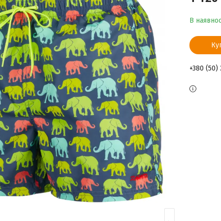
В наявнос
Ку
+380 (50)