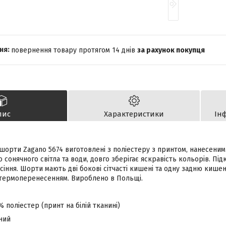
повернення товару протягом 14 днів
за рахунок покупця
пис
Характеристики
Ін
 шорти Zagano 5674 виготовлені з поліестеру з принтом, нанесеним
о сонячного світла та води, довго зберігає яскравість кольорів. Пі
сіння. Шорти мають дві бокові сітчасті кишені та одну задню кишен
термоперенесенням. Вироблено в Польщі.
% поліестер (принт на білій тканині)
ний