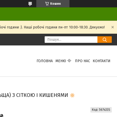
Кошик
і години :). Наші робочі години пн-пт 10:00-18:30. Дякуємо!
ГОЛОВНА
МЕНЮ
ПРО НАС
КОНТАКТИ
ЬЩА) З СІТКОЮ І КИШЕНЯМИ
Код:
567433S
 ₴