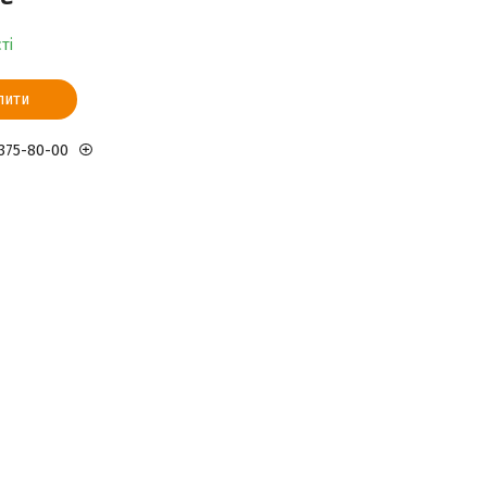
ті
пити
 375-80-00