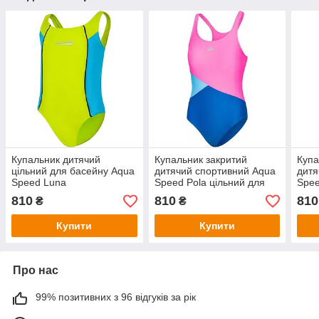
Купальник дитячий
Купальник закритий
Купа
цільний для басейну Aqua
дитячий спортивний Aqua
дитя
Speed Luna
Speed Pola цільний для
Spee
дівчинки
відр
810
810
810
₴
₴
дівч
Купити
Купити
Про нас
99% позитивних з 96 відгуків за рік