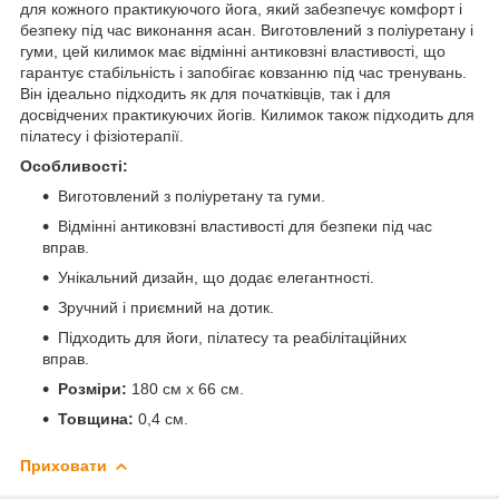
для кожного практикуючого йога, який забезпечує комфорт і
безпеку під час виконання асан. Виготовлений з поліуретану і
гуми, цей килимок має відмінні антиковзні властивості, що
гарантує стабільність і запобігає ковзанню під час тренувань.
Він ідеально підходить як для початківців, так і для
досвідчених практикуючих йогів. Килимок також підходить для
пілатесу і фізіотерапії.
Особливості:
Виготовлений з поліуретану та гуми.
Відмінні антиковзні властивості для безпеки під час
вправ.
Унікальний дизайн, що додає елегантності.
Зручний і приємний на дотик.
Підходить для йоги, пілатесу та реабілітаційних
вправ.
Розміри:
180 см х 66 см.
Товщина:
0,4 см.
Приховати