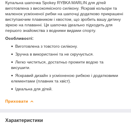
Купальна шапочка Spokey RYBKA MARLIN для дітей
виготовлена з високоякісного силікону. Яскраві кольори та
малюнок усміхненої рибки на шапочці додатково прикрашені
виступаючим плавником і хвостом, що зробить вашу дитину
зіркою на плаванні. Ця шапочка ідеально підходить для
першого знайомства з водними видами спорту.
Особливості:
Виготовлена з товстого силікону.
Зручна в використанні та не скручується.
Легко чиститься, достатньо промити водою та
висушити.
Яскравий дизайн з усміхненою рибкою і додатковими
елементами (плавник та хвіст).
Ідеальна для дітей.
Приховати
Характеристики