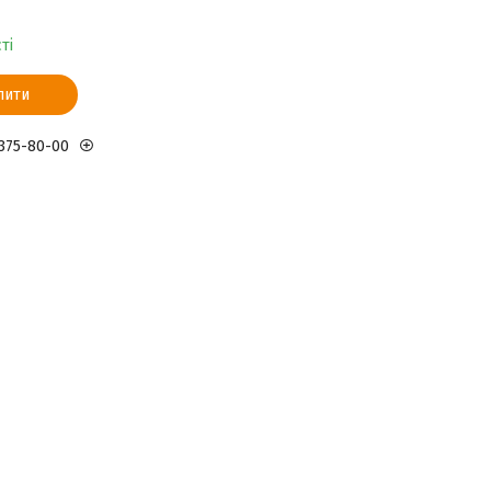
ті
пити
 375-80-00