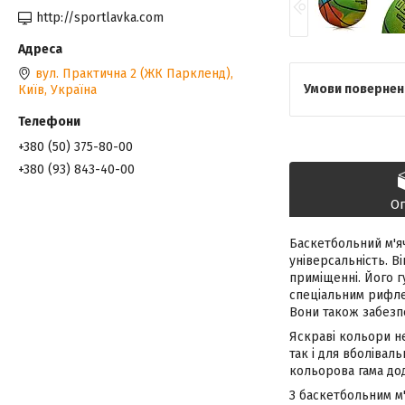
http://sportlavka.com
вул. Практична 2 (ЖК Паркленд),
Київ, Україна
+380 (50) 375-80-00
+380 (93) 843-40-00
О
Баскетбольний м'яч
універсальність. В
приміщенні. Його г
спеціальним рифле
Вони також забезпе
Яскраві кольори не
так і для вболівал
кольорова гама дод
З баскетбольним м'