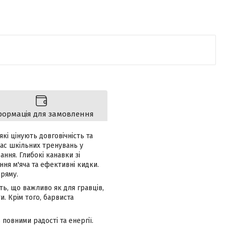
формація для замовлення
кі цінують довговічність та
 час шкільних тренувань у
ання. Глибокі канавки зі
ня м'яча та ефективні кидки.
пряму.
ть, що важливо як для гравців,
и. Крім того, барвиста
повними радості та енергії.