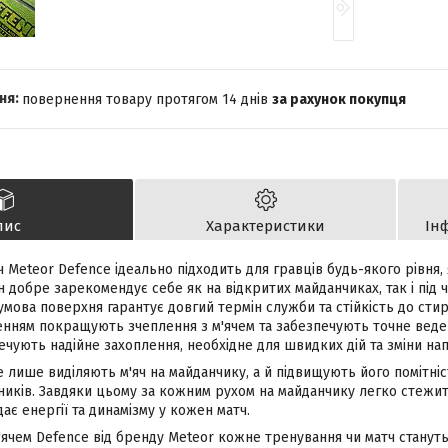
повернення товару протягом 14 днів
за рахунок покупця
пис
Характеристики
Ін
 Meteor Defence ідеально підходить для гравців будь-якого рівня, я
ін добре зарекомендує себе як на відкритих майданчиках, так і під
умова поверхня гарантує довгий термін служби та стійкість до стир
нням покращують зчеплення з м'ячем та забезпечують точне веден
чують надійне захоплення, необхідне для швидких дій та зміни на
 лише виділяють м'яч на майданчику, а й підвищують його помітніс
ьників. Завдяки цьому за кожним рухом на майданчику легко стежит
ає енергії та динамізму у кожен матч.
ячем Defence від бренду Meteor кожне тренування чи матч стануть 