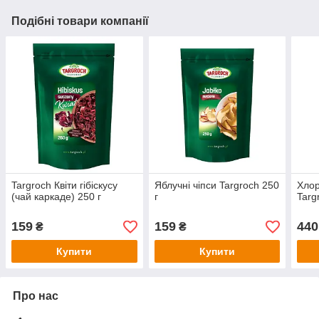
Подібні товари компанії
Targroch Квіти гібіскусу
Яблучні чіпси Targroch 250
Хло
(чай каркаде) 250 г
г
Targ
159
159
440
₴
₴
Купити
Купити
Про нас