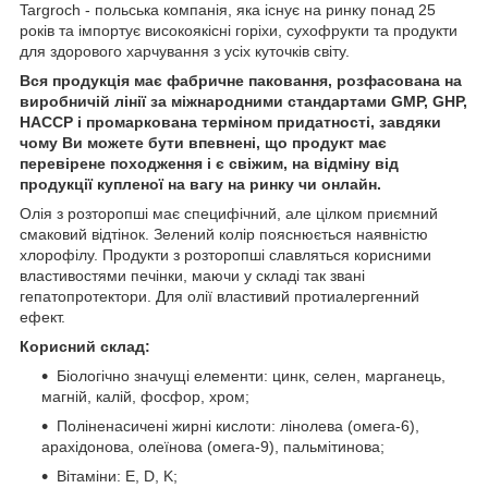
Targroch - польська компанія, яка існує на ринку понад 25
років та імпортує високоякісні горіхи, сухофрукти та продукти
для здорового харчування з усіх куточків світу.
Вся продукція має фабричне паковання, розфасована на
виробничій лінії за міжнародними стандартами GMP, GHP,
HACCP і промаркована терміном придатності, завдяки
чому Ви можете бути впевнені, що продукт має
перевірене походження і є свіжим, на відміну від
продукції купленої на вагу на ринку чи онлайн.
Олія з розторопші має специфічний, але цілком приємний
смаковий відтінок. Зелений колір пояснюється наявністю
хлорофілу. Продукти з розторопші славляться корисними
властивостями печінки, маючи у складі так звані
гепатопротектори. Для олії властивий протиалергенний
ефект.
Корисний склад:
Біологічно значущі елементи: цинк, селен, марганець,
магній, калій, фосфор, хром;
Поліненасичені жирні кислоти: лінолева (омега-6),
арахідонова, олеїнова (омега-9), пальмітинова;
Вітаміни: E, D, K;