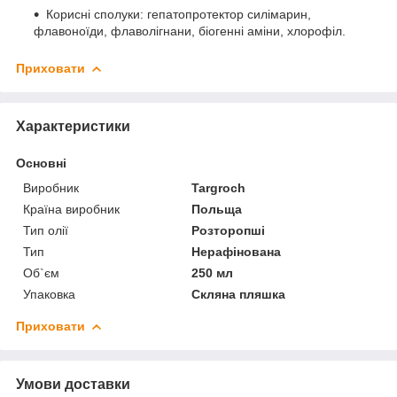
Корисні сполуки: гепатопротектор силімарин,
флавоноїди, флаволігнани, біогенні аміни, хлорофіл.
Приховати
Характеристики
Основні
Виробник
Targroch
Країна виробник
Польща
Тип олії
Розторопші
Тип
Нерафінована
Об`єм
250 мл
Упаковка
Скляна пляшка
Приховати
Умови доставки