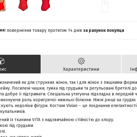
повернення товару протягом 14 днів
за рахунок покупця
пис
Характеристики
Ін
ризначений як для струнких жінок, так і для жінок з пишними форма
асейну. Посилені чашки, гумка під грудьми та регульовані бретелі 
та добре її підтримати. Спеціальна утягуюча підкладка в передній 
иконуючи роль коригуючої нижньої білизни. Ніжні рюші на грудях
скують недоліки фігури. Костюм Vivian – це поєднання елегантност
купальників.
ний із тканини VITA з надзвичайною стійкістю до хлору.
мкою під грудьми.
лі.