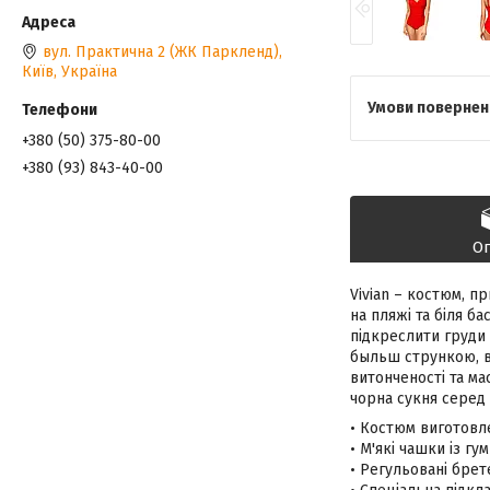
вул. Практична 2 (ЖК Паркленд),
Київ, Україна
+380 (50) 375-80-00
+380 (93) 843-40-00
О
Vivian – костюм, п
на пляжі та біля б
підкреслити груди 
быльш стрункою, в
витонченості та ма
чорна сукня серед 
• Костюм виготовле
• М'які чашки із гу
• Регульовані брете