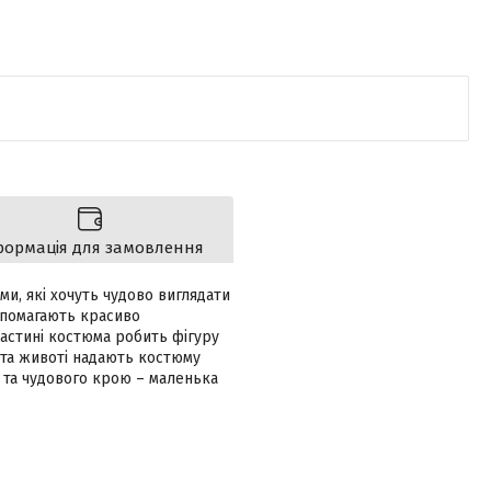
формація для замовлення
ми, які хочуть чудово виглядати
допомагають красиво
частині костюма робить фігуру
 та животі надають костюму
і та чудового крою – маленька