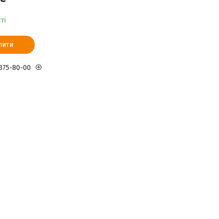
ті
пити
 375-80-00