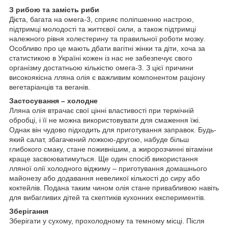
З рибою та замість риби
Дієта, багата на омега-3, сприяє поліпшенню настрою,
підтримці молодості та життєвої сили, а також підтримці
належного рівня холестерину та правильної роботи мозку.
Особливо про це мають дбати вагітні жінки та діти, хоча за
статистикою в Україні кожен із нас не забезпечує свого
організму достатньою кількістю омега-3. З цієї причини
високоякісна лляна олія є важливим компонентом раціону
вегетаріанців та веганів.
Застосування – холодне
Лляна олія втрачає свої цінні властивості при термічній
обробці, і її не можна використовувати для смаження їжі.
Однак він чудово підходить для приготування заправок. Будь-
який салат, збагачений ложкою-другою, набуде більш
глибокого смаку, стане поживнішим, а жиророзчинні вітаміни
краще засвоюватимуться. Ще один спосіб використання
лляної олії холодного віджиму – приготування домашнього
майонезу або додавання невеликої кількості до сиру або
коктейлів. Подана таким чином олія стане привабливою навіть
для вибагливих дітей та скептиків кухонних експериментів.
Зберігання
Зберігати у сухому, прохолодному та темному місці. Після