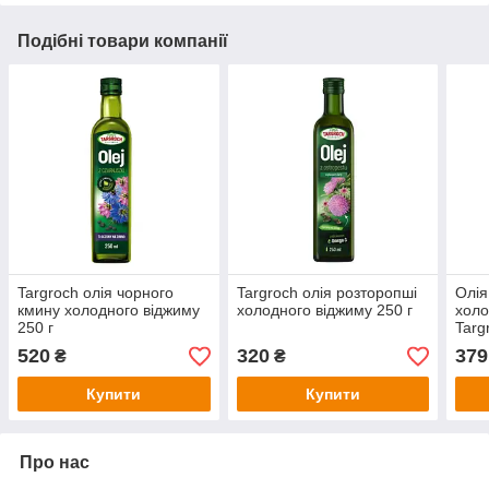
Подібні товари компанії
Targroch олія чорного
Targroch олія розторопші
Олія
кмину холодного віджиму
холодного віджиму 250 г
холо
250 г
Targ
520
320
379
₴
₴
Купити
Купити
Про нас