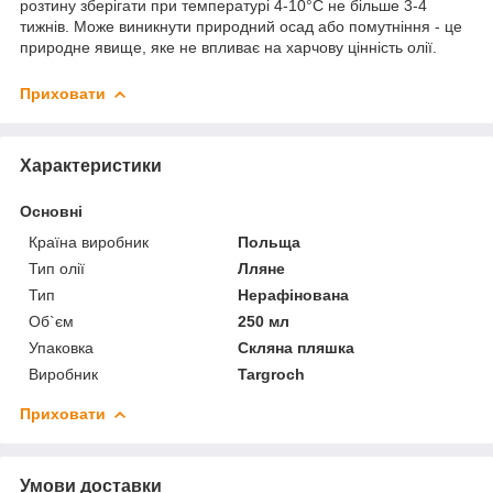
розтину зберігати при температурі 4-10°С не більше 3-4
тижнів. Може виникнути природний осад або помутніння - це
природне явище, яке не впливає на харчову цінність олії.
Приховати
Характеристики
Основні
Країна виробник
Польща
Тип олії
Лляне
Тип
Нерафінована
Об`єм
250 мл
Упаковка
Скляна пляшка
Виробник
Targroch
Приховати
Умови доставки