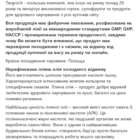
Targroch - польська компанія, яка існує на ринку понад 25
років та імпортує високоякісні горіхи, сухофрукти та продукти
для здорового харчування з усіх куточків світу.
Вся продукція має фабричне паковання, розфасована на
виробничій лінії за міжнародними стандартами GMP, GHP,
HACCP і промаркована терміном придатності, завдяки
чому Ви можете бути впевнені, що продукт має
перевірене походження і є свіжим, на відміну від
продукції купленої на вагу на ринку чи онлайн.
Країна походження сировини: Польща
Нерафінована лляна олія холодного віджиму
Його виготовляють шляхом пресування насіння льону.
Характеризується інтенсивним жовтим кольором та
специфічним смаком. Лляна олія – продукт, добре відомий
любителям здорового харчування та кухні, багатої на цінні
поживні речовини.
Найбільша цінність лляної олії – високий вміст кислот омега-3,
головним чином α-ліноленової кислоти (АЛК). Це
поліненасичені жирні кислоти, які людський організм не може
виробляти самостійно. Вони є одним із найважливіших
будівельних блоків клітин, створюють бар'єр проти багатьох
захворювань та покращують роботу всього організму.