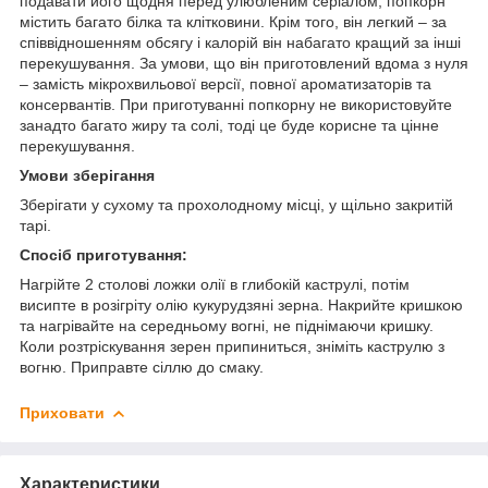
подавати його щодня перед улюбленим серіалом, попкорн
містить багато білка та клітковини. Крім того, він легкий – за
співвідношенням обсягу і калорій він набагато кращий за інші
перекушування. За умови, що він приготовлений вдома з нуля
– замість мікрохвильової версії, повної ароматизаторів та
консервантів. При приготуванні попкорну не використовуйте
занадто багато жиру та солі, тоді це буде корисне та цінне
перекушування.
Умови зберігання
Зберігати у сухому та прохолодному місці, у щільно закритій
тарі.
Спосіб приготування:
Нагрійте 2 столові ложки олії в глибокій каструлі, потім
висипте в розігріту олію кукурудзяні зерна. Накрийте кришкою
та нагрівайте на середньому вогні, не піднімаючи кришку.
Коли розтріскування зерен припиниться, зніміть каструлю з
вогню. Приправте сіллю до смаку.
Приховати
Характеристики