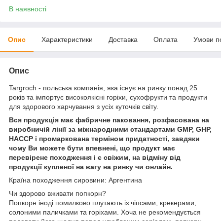
В наявності
Опис
Характеристики
Доставка
Оплата
Умови п
Опис
Targroch - польська компанія, яка існує на ринку понад 25
років та імпортує високоякісні горіхи, сухофрукти та продукти
для здорового харчування з усіх куточків світу.
Вся продукція має фабричне паковання, розфасована на
виробничій лінії за міжнародними стандартами GMP, GHP,
HACCP і промаркована терміном придатності, завдяки
чому Ви можете бути впевнені, що продукт має
перевірене походження і є свіжим, на відміну від
продукції купленої на вагу на ринку чи онлайн.
Країна походження сировини: Аргентина
Чи здорово вживати попкорн?
Попкорн іноді помилково плутають із чіпсами, крекерами,
солоними паличками та горіхами. Хоча не рекомендується