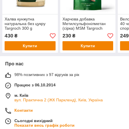
Халва кунжутна
Харчова добавка
Вело
натуральна без цукру
Метилсульфонілметан
40 ч
Targroch 300 g
(сірка) MSM Targroch
спор
430
230
249
₴
₴
Купити
Купити
Про нас
98% позитивних з 97 відгуків за рік
Працює з 06.10.2014
м. Київ
вул. Практична 2 (ЖК Паркленд), Київ, Україна
Контакти
Сьогодні вихідний
Показати весь графік роботи