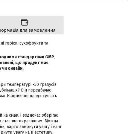
формація для замовлення
сні горіхи, сухофрукти та
ародними стандартами GMP,
евнені, що продукт має
у чи онлайн.
ри температурі -50 градусів
сублімація? Він передбачає
умі. Наприкінці плоди сушать
на смак, і водночас зберігає
що стає ще виразнішим. Можна
и, варто звернути увагу і на її
рнути увагу на її естетику.