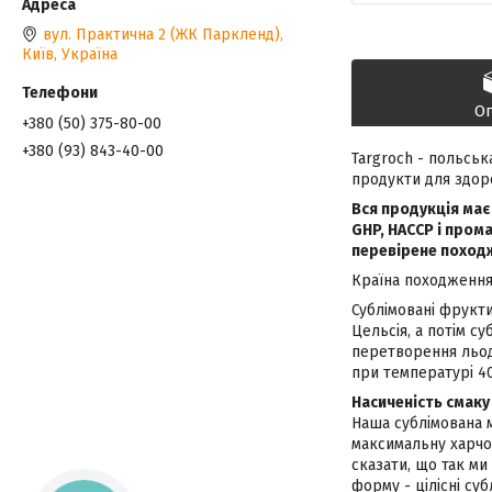
вул. Практична 2 (ЖК Паркленд),
Київ, Україна
О
+380 (50) 375-80-00
+380 (93) 843-40-00
Targroch - польська
продукти для здоро
Вся продукція має
GHP, HACCP і пром
перевірене походже
Країна походженн
Сублімовані фрукти
Цельсія, а потім с
перетворення льоду
при температурі 40
Насиченість смаку
Наша сублімована м
максимальну харчов
сказати, що так ми
форму - цілісні суб