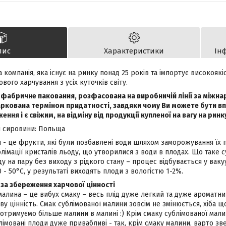
пис
Характеристики
Ін
 компанія, яка існує на ринку понад 25 років та імпортує високоякі
вого харчування з усіх куточків світу.
 фабричне паковання, розфасована на виробничій лінії за міжн
аркована терміном придатності, завдяки чому Ви можете бути вп
ння і є свіжим, на відміну від продукції купленої на вагу на ринк
я сировини: Польща
 - це фрукти, які були позбавлені води шляхом заморожування їх п
ублімації кристалів льоду, що утворилися з води в плодах. Що таке 
 на пару без виходу з рідкого стану – процес відбувається у ваку
 - 50°С, у результаті виходять плоди з вологістю 1-2%.
 за збереження харчової цінності
алина – це вибух смаку – весь плід дуже легкий та дуже ароматний 
у цінність. Смак сублімованої малини зовсім не змінюється, хіба 
 отримуємо більше малини в малині :) Крім смаку сублімованої малин
лімовані плоди дуже привабливі - так, крім смаку малини, варто зве