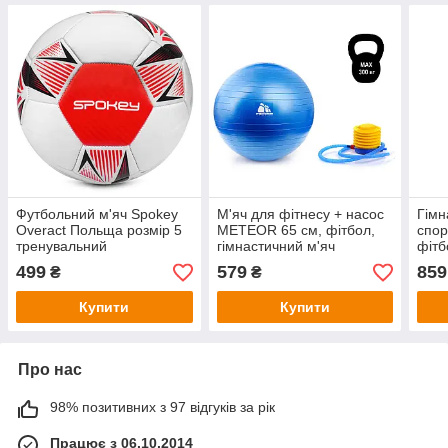
Футбольний м'яч Spokey
М'яч для фітнесу + насос
Гімн
Overact Польща розмір 5
METEOR 65 см, фітбол,
спор
тренувальний
гімнастичний м'яч
фітб
Spok
499
579
859
₴
₴
Купити
Купити
Про нас
98% позитивних з 97 відгуків за рік
Працює з 06.10.2014