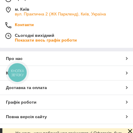
м. Київ
вул. Практична 2 (ЖК Паркленд), Київ, Україна
Контакти
Сьогодні вихідний
Показати весь графік роботи
Про нас
КНОПКА
Контакти
ЗВ'ЯЗКУ
Доставка та оплата
Графік роботи
Повна версія сайту
Сайт створено на маркетплейсі
Prom.ua