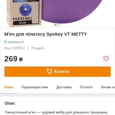
М'яч для пілатесу Spokey VT METTY
В наявності
Код: 928902
Роздріб
269
₴
Купити
Опис
Характеристики
Доставка
Оплата
Умови п
Опис
Гімнастичний м'яч — чудовий вибір для домашніх тренувань.