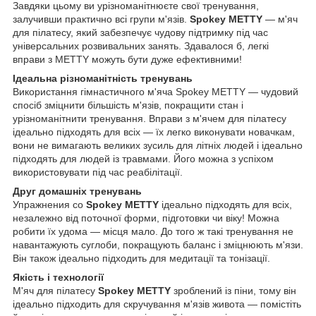
Завдяки цьому ви урізноманітнюєте свої тренування,
залучивши практично всі групи м'язів.
Spokey METTY
— м'яч
для пілатесу, який забезпечує чудову підтримку під час
універсальних розвивальних занять. Здавалося б, легкі
вправи з METTY можуть бути дуже ефективними!
Ідеальна різноманітність тренувань
Використання гімнастичного м'яча Spokey METTY — чудовий
спосіб зміцнити більшість м'язів, покращити стан і
урізноманітнити тренування. Вправи з м'ячем для пілатесу
ідеально підходять для всіх — їх легко виконувати новачкам,
вони не вимагають великих зусиль для літніх людей і ідеально
підходять для людей із травмами. Його можна з успіхом
використовувати під час реабілітації.
Друг домашніх тренувань
Упражнения со
Spokey METTY
ідеально підходять для всіх,
незалежно від поточної форми, підготовки чи віку! Можна
робити їх удома — місця мало. До того ж такі тренування не
навантажують суглоби, покращують баланс і зміцнюють м'язи.
Він також ідеально підходить для медитації та тонізації.
Якість і технології
М'яч для пілатесу
Spokey METTY
зроблений із піни, тому він
ідеально підходить для скручування м'язів живота — помістіть