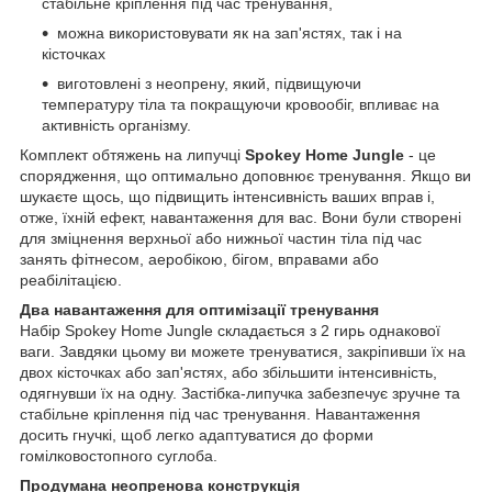
стабільне кріплення під час тренування,
можна використовувати як на зап'ястях, так і на
кісточках
виготовлені з неопрену, який, підвищуючи
температуру тіла та покращуючи кровообіг, впливає на
активність організму.
Комплект обтяжень на липучці
Spokey Home Jungle
- це
спорядження, що оптимально доповнює тренування. Якщо ви
шукаєте щось, що підвищить інтенсивність ваших вправ і,
отже, їхній ефект, навантаження для вас. Вони були створені
для зміцнення верхньої або нижньої частин тіла під час
занять фітнесом, аеробікою, бігом, вправами або
реабілітацією.
Два навантаження для оптимізації тренування
Набір Spokey Home Jungle складається з 2 гирь однакової
ваги. Завдяки цьому ви можете тренуватися, закріпивши їх на
двох кісточках або зап'ястях, або збільшити інтенсивність,
одягнувши їх на одну. Застібка-липучка забезпечує зручне та
стабільне кріплення під час тренування. Навантаження
досить гнучкі, щоб легко адаптуватися до форми
гомілковостопного суглоба.
Продумана неопренова конструкція