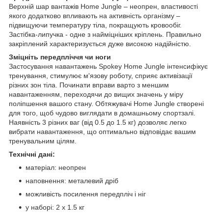
Верхній шар вантажів Home Jungle – неопрен, властивості
якого додатково впливають на активність організму –
підвищуючи температуру тіла, покращують кровообіг.
Застібка-липучка - одне з найміцніших кріплень. Правильно
закріплений характеризується дуже високою надійністю.
Зміцніть передпліччя чи ноги
Застосування навантажень Spokey Home Jungle інтенсифікує
тренування, стимулює м'язову роботу, сприяє активізації
різних зон тіла. Починати вправи варто з меншим
навантаженням, переходячи до вищих значень у міру
поліпшення вашого стану. Обтяжувачі Home Jungle створені
для того, щоб чудово виглядати в домашньому спортзалі.
Наявність 3 різних ваг (від 0.5 до 1.5 кг) дозволяє легко
вибрати навантаження, що оптимально відповідає вашим
тренувальним цілям.
Технічні дані:
матеріал: неопрен
наповнення: металевий дріб
можливість посилення передпліч і ніг
у наборі: 2 x 1.5 кг