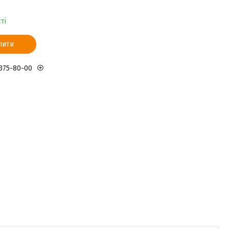
ті
пити
 375-80-00