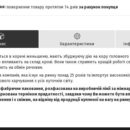
повернення товару протягом 14 днів
за рахунок покупця
пис
Характеристики
Ін
тяться в корені женьшеню, мають збуджуючу дію на кору головног
о впливають на склад крові. Вони також сприяють кращій роботі с
ють на обмін речовин.
 компанія, яка існує на ринку понад 25 років та імпортує високоякі
вого харчування з усіх куточків світу.
 фабричне паковання, розфасована на виробничій лінії за міжн
аркована терміном придатності, завдяки чому Ви можете бути вп
ння і є свіжим, на відміну від продукції купленої на вагу на ринк