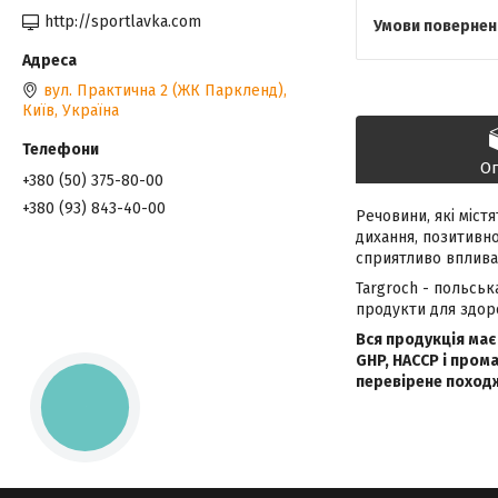
http://sportlavka.com
вул. Практична 2 (ЖК Паркленд),
Київ, Україна
О
+380 (50) 375-80-00
+380 (93) 843-40-00
Речовини, які міс
дихання, позитивн
сприятливо вплива
Targroch - польська
продукти для здоро
Вся продукція має
GHP, HACCP і пром
перевірене походже
КНОПКА
ЗВ'ЯЗКУ