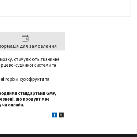
формація для замовлення
о мозку, стимулюють тканинне
ерцево-судинної системи та
сні горіхи, сухофрукти та
ародними стандартами GMP,
евнені, що продукт має
у чи онлайн.