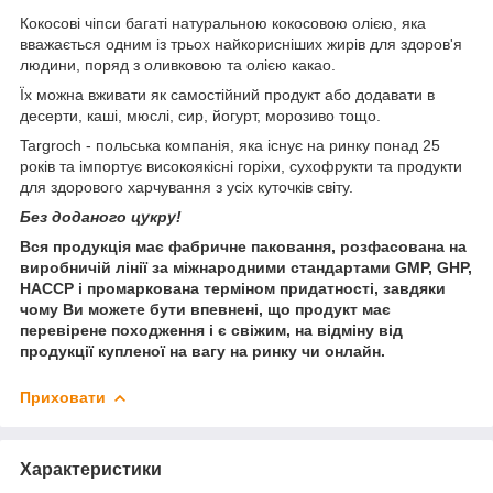
Кокосові чіпси багаті натуральною кокосовою олією, яка
вважається одним із трьох найкорисніших жирів для здоров'я
людини, поряд з оливковою та олією какао.
Їх можна вживати як самостійний продукт або додавати в
десерти, каші, мюслі, сир, йогурт, морозиво тощо.
Targroch - польська компанія, яка існує на ринку понад 25
років та імпортує високоякісні горіхи, сухофрукти та продукти
для здорового харчування з усіх куточків світу.
Без доданого цукру!
Вся продукція має фабричне паковання, розфасована на
виробничій лінії за міжнародними стандартами GMP, GHP,
HACCP і промаркована терміном придатності, завдяки
чому Ви можете бути впевнені, що продукт має
перевірене походження і є свіжим, на відміну від
продукції купленої на вагу на ринку чи онлайн.
Приховати
Характеристики