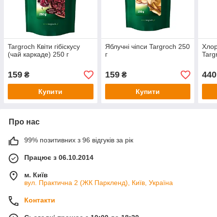
Targroch Квіти гібіскусу
Яблучні чіпси Targroch 250
Хло
(чай каркаде) 250 г
г
Targ
159
159
440
₴
₴
Купити
Купити
Про нас
99% позитивних з 96 відгуків за рік
Працює з 06.10.2014
м. Київ
вул. Практична 2 (ЖК Паркленд), Київ, Україна
Контакти