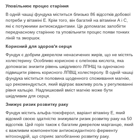
Уповільнює процес старіння
В одній чашці фундука міститься близько 86 відсотків добової
потреби у вітаміні Е. Крім того, він багатий на вітаміни А і С,
які є потужними антиоксидантами. Це допомагає запобігти
передчасному старінню та уповільнити процес появи тонких
ліній та зморшок.
Корисний для здоров'я серця
Фундук є добрим джерелом ненасичених жирів, що не містять
холестерину. Особливо корисною є олеїнова кислота, яка
допомагає знизити рівень шкідливого ЛПНЩ та одночасно
підвищити рівень корисного ЛПВЩ холестеролу. В одній чашці
фундука міститься половина щоденного споживання магнію,
що рекомендується, який відіграє важливу роль у регулюванні
рівня кальцію. Надлишковий вміст магнію може бути
шкідливим для серця.
Знижує ризик розвитку раку
Фундук містить альфа-токоферол, варіант вітаміну Е, який
відомий своєю здатністю знижувати ризик розвитку раку на 50
відсотків. Цей горіх також є багатим джерелом марганцю, який
є важливим компонентом антиоксидантного ферменту
мітохондрій, що сприяє запобіганню розвитку раку.