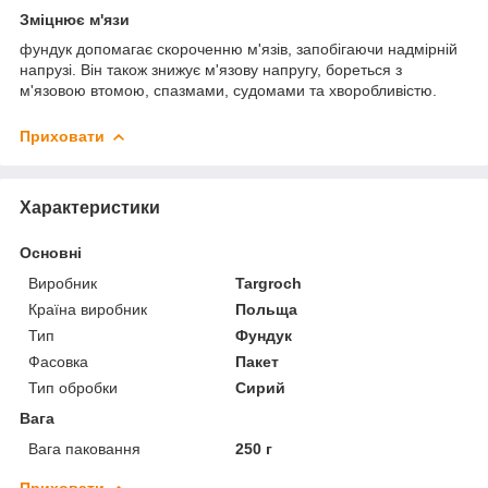
Зміцнює м'язи
фундук допомагає скороченню м'язів, запобігаючи надмірній
напрузі. Він також знижує м'язову напругу, бореться з
м'язовою втомою, спазмами, судомами та хворобливістю.
Приховати
Характеристики
Основні
Виробник
Targroch
Країна виробник
Польща
Тип
Фундук
Фасовка
Пакет
Тип обробки
Сирий
Вага
Вага паковання
250 г
Приховати