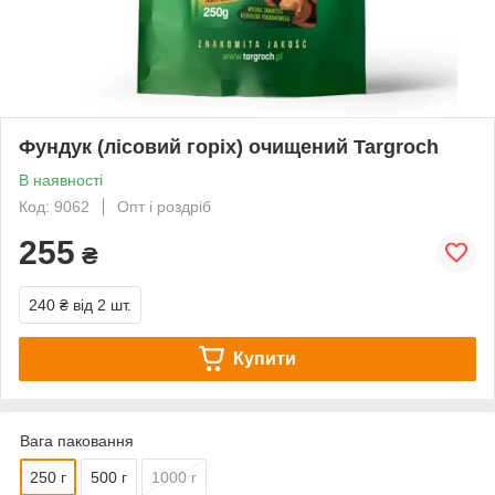
Фундук (лісовий горіх) очищений Targroch
В наявності
Код: 9062
Опт і роздріб
255
₴
240 ₴
від 2 шт.
Купити
Вага паковання
250 г
500 г
1000 г