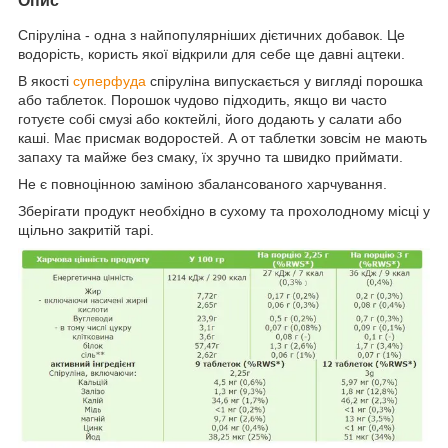
Опис
Спіруліна - одна з найпопулярніших дієтичних добавок. Це
водорість, користь якої відкрили для себе ще давні ацтеки.
В якості
суперфуда
спіруліна випускається у вигляді порошка
або таблеток. Порошок чудово підходить, якщо ви часто
готуєте собі смузі або коктейлі, його додають у салати або
каші. Має присмак водоростей. А от таблетки зовсім не мають
запаху та майже без смаку, їх зручно та швидко приймати.
Не є повноцінною заміною збалансованого харчування.
Зберігати продукт необхідно в сухому та прохолодному місці у
щільно закритій тарі.