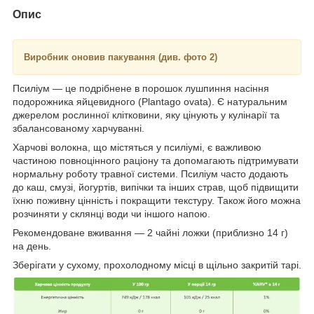
Опис
Виробник оновив пакування (див. фото 2)
Псиліум — це подрібнене в порошок лушпиння насіння
подорожника яйцевидного (Plantago ovata). Є натуральним
джерелом рослинної клітковини, яку цінують у кулінарії та
збалансованому харчуванні.
Харчові волокна, що містяться у псиліумі, є важливою
частиною повноцінного раціону та допомагають підтримувати
нормальну роботу травної системи. Псиліум часто додають
до каш, смузі, йогуртів, випічки та інших страв, щоб підвищити
їхню поживну цінність і покращити текстуру. Також його можна
розчиняти у склянці води чи іншого напою.
Рекомендоване вживання — 2 чайні ложки (приблизно 14 г)
на день.
Зберігати у сухому, прохолодному місці в щільно закритій тарі.