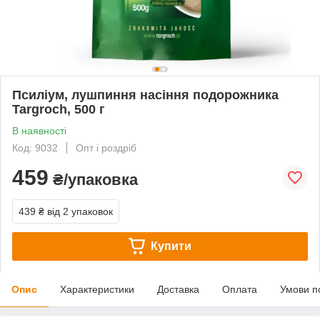
Псиліум, лушпиння насіння подорожника
Targroch, 500 г
В наявності
Код: 9032
Опт і роздріб
459
₴/упаковка
439 ₴
від 2 упаковок
Купити
Опис
Характеристики
Доставка
Оплата
Умови п