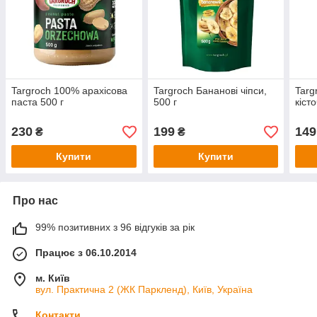
Targroch 100% арахісова
Targroch Бананові чіпси,
Targ
паста 500 г
500 г
кіст
230
199
149
₴
₴
Купити
Купити
Про нас
99% позитивних з 96 відгуків за рік
Працює з 06.10.2014
м. Київ
вул. Практична 2 (ЖК Паркленд), Київ, Україна
Контакти