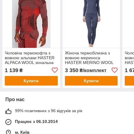
Чоловіча термокофта з
Жіноча термобілизна з
Чоло
вовною альпаки HASTER
вовною мериноса
вов
ALPACA WOOL зональна
HASTER MERINO WOOL
HAS
безшовна вовняна
безшовна вовняна
терм
1 139
3 350
1 6
₴
₴/комплект
термобілизна
Купити
Купити
Про нас
99% позитивних з 96 відгуків за рік
Працює з 06.10.2014
м. Київ