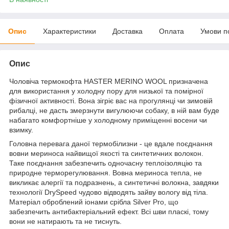
Опис
Характеристики
Доставка
Оплата
Умови п
Опис
Чоловіча термокофта HASTER MERINO WOOL призначена
для використання у холодну пору для низької та помірної
фізичної активності. Вона зігріє вас на прогулянці чи зимовій
рибалці, не дасть змерзнути вигулюючи собаку, в ній вам буде
набагато комфортніше у холодному приміщенні восени чи
взимку.
Головна перевага даної термобілизни - це вдале поєднання
вовни мериноса найвищої якості та синтетичних волокон.
Таке поєднання забезпечить одночасну теплоізоляцію та
природне терморегулювання. Вовна мериноса тепла, не
викликає алергії та подразнень, а синтетичні волокна, завдяки
технології DrySpeed чудово відводять зайву вологу від тіла.
Матеріал оброблений іонами срібла Silver Pro, що
забезпечить антибактеріальний ефект. Всі шви пласкі, тому
вони не натирають та не тиснуть.