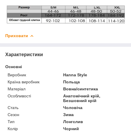
Приховати
Характеристики
Основні
Виробник
Hanna Style
Країна виробник
Польща
Матеріал
Вовна/синтетика
Особливості
Анатомічний крій,
Безшовний крій
Стать
Чоловіча
Сезон
Зима
Тип
Лонгслив
Колір
Чорний