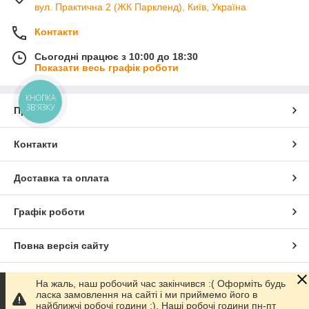
вул. Практична 2 (ЖК Паркленд), Київ, Україна
Контакти
Сьогодні працює з 10:00 до 18:30
Показати весь графік роботи
КНОПКА
ЗВ'ЯЗКУ
Про нас
Контакти
Доставка та оплата
Графік роботи
Повна версія сайту
Сайт створено на маркетплейсі
Prom.ua
На жаль, наш робочий час закінчився :( Оформіть будь
ласка замовлення на сайті і ми приймемо його в
найближчі робочі години :). Наші робочі години пн-пт