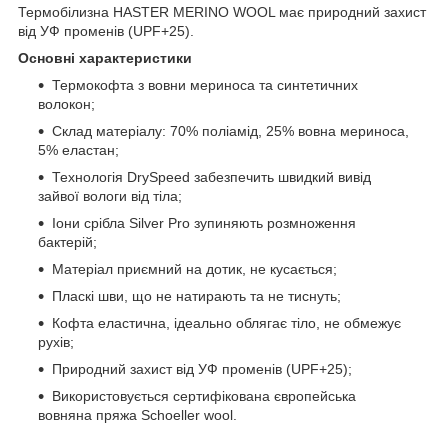
Термобілизна HASTER MERINO WOOL має природний захист
від УФ променів (UPF+25).
Основні характеристики
Термокофта з вовни мериноса та синтетичних
волокон;
Склад матеріалу: 70% поліамід, 25% вовна мериноса,
5% еластан;
Технологія DrySpeed забезпечить швидкий вивід
зайвої вологи від тіла;
Іони срібла Silver Pro зупиняють розмноження
бактерій;
Матеріал приємний на дотик, не кусається;
Пласкі шви, що не натирають та не тиснуть;
Кофта еластична, ідеально облягає тіло, не обмежує
рухів;
Природний захист від УФ променів (UPF+25);
Використовується сертифікована європейська
вовняна пряжа Schoeller wool.