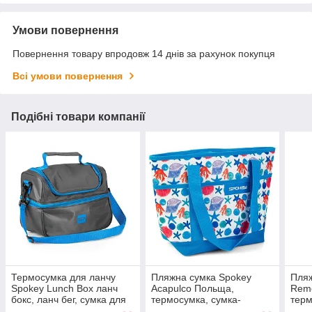
Умови повернення
Повернення товару впродовж 14 днів за рахунок покупця
Всі умови повернення
Подібні товари компанії
Термосумка для ланчу
Пляжна сумка Spokey
Пляж
Spokey Lunch Box ланч
Acapulco Польща,
Rem
бокс, ланч бег, сумка для
термосумка, сумка-
терм
обідів
холодильник
холо