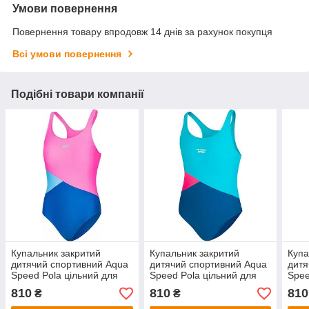
Умови повернення
Повернення товару впродовж 14 днів за рахунок покупця
Всі умови повернення
Подібні товари компанії
Купальник закритий
Купальник закритий
Купа
дитячий спортивний Aqua
дитячий спортивний Aqua
дитя
Speed Pola цільний для
Speed Pola цільний для
Spee
дівчинки
дівчинки
відр
810
810
810
₴
₴
дівч