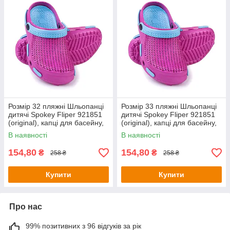
Розмір 32 пляжні Шльопанці
Розмір 33 пляжні Шльопанці
дитячі Spokey Fliper 921851
дитячі Spokey Fliper 921851
(original), капці для басейну,
(original), капці для басейну,
шльопанці, крокси
шльопанці, крокси
В наявності
В наявності
154,80
154,80
₴
₴
258 ₴
258 ₴
Купити
Купити
Про нас
99% позитивних з 96 відгуків за рік