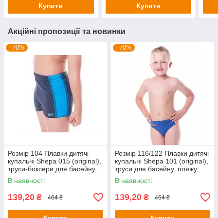
Купити
Купити
Акційні пропозиції та новинки
–70%
–70%
Розмір 104 Плавки дитячі
Розмір 116/122 Плавки дитячі
купальні Shepa 015 (original),
купальні Shepa 101 (original),
труси-боксери для басейну,
труси для басейну, пляжу,
пляжу, для хлопчика
для хлопчика
В наявності
В наявності
139,20
139,20
₴
₴
464 ₴
464 ₴