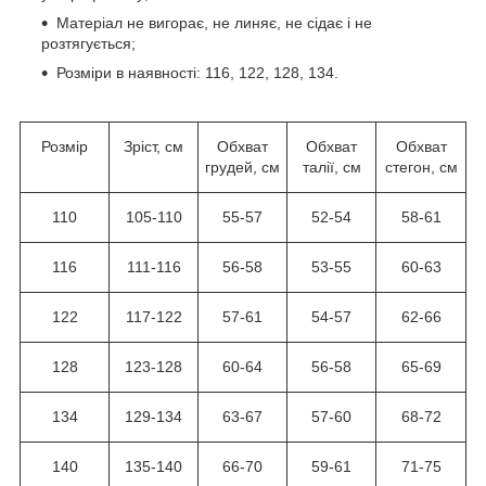
Матеріал не вигорає, не линяє, не сідає і не
розтягується;
Розміри в наявності: 116, 122, 128, 134.
Розмір
Зріст, см
Обхват
Обхват
Обхват
грудей, см
талії, см
стегон, см
110
105-110
55-57
52-54
58-61
116
111-116
56-58
53-55
60-63
122
117-122
57-61
54-57
62-66
128
123-128
60-64
56-58
65-69
134
129-134
63-67
57-60
68-72
140
135-140
66-70
59-61
71-75