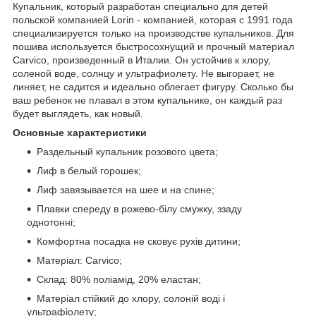
Купальник, который разработан специально для детей
польской компанией Lorin - компанией, которая с 1991 года
специализируется только на производстве купальников. Для
пошива используется быстросохнущий и прочный материал
Carvico, произведенный в Италии. Он устойчив к хлору,
соленой воде, солнцу и ультрафиолету. Не выгорает, не
линяет, не садится и идеально облегает фигуру. Сколько бы
ваш ребенок не плавал в этом купальнике, он каждый раз
будет выглядеть, как новый.
Основные характеристики
Раздельный купальник розового цвета;
Лиф в белый горошек;
Лиф завязывается на шее и на спине;
Плавки спереду в рожево-білу смужку, ззаду
однотонні;
Комфортна посадка не сковує рухів дитини;
Матеріал: Carvico;
Склад: 80% поліамід, 20% еластан;
Матеріал стійкий до хлору, солоній воді і
ультрафіолету;