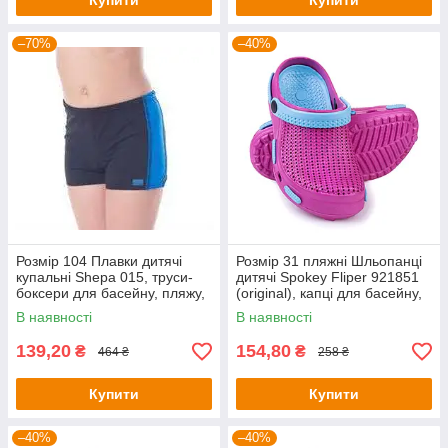
Купити
Купити
–70%
–40%
Розмір 104 Плавки дитячі
Розмір 31 пляжні Шльопанці
купальні Shepa 015, труси-
дитячі Spokey Fliper 921851
боксери для басейну, пляжу,
(original), капці для басейну,
для хлопчика
шльопанці, крокси
В наявності
В наявності
139,20
154,80
₴
₴
464 ₴
258 ₴
Купити
Купити
–40%
–40%