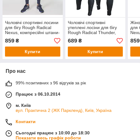
Чоловічі спортивні лосини
Чоловічі спортивні
Жіно
для бігу Rough Radical
утеплені лосіни для бігу
для 
Nexus, компресійні штани-
Rough Radical Thunder,
Nexu
тайтси для бігу
компресійні штани-тайтси
тайт
859
689
859
₴
₴
для бігу
Купити
Купити
Про нас
99% позитивних з 96 відгуків за рік
Працює з 06.10.2014
м. Київ
вул. Практична 2 (ЖК Паркленд), Київ, Україна
Контакти
Сьогодні працює з 10:00 до 18:30
Показати весь графік роботи