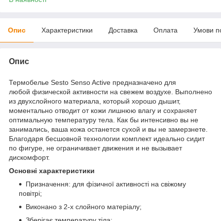
Опис
Характеристики
Доставка
Оплата
Умови п
Опис
Термобелье Sesto Senso Active предназначено для
любой физической активности на свежем воздухе. Выполнено
из двухслойного материала, который хорошо дышит,
моментально отводит от кожи лишнюю влагу и сохраняет
оптимальную температуру тела. Как бы интенсивно вы не
занимались, ваша кожа останется сухой и вы не замерзнете.
Благодаря бесшовной технологии комплект идеально сидит
по фигуре, не ограничивает движения и не вызывает
дискомфорт.
Основні характеристики
Призначення: для фізичної активності на свіжому
повітрі;
Виконано з 2-х слойного матеріалу;
Зберігає температуру тіла;