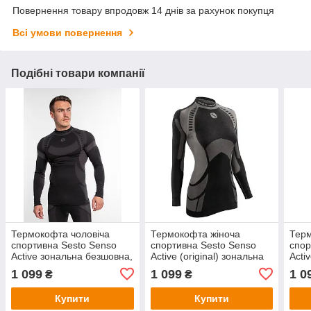
Повернення товару впродовж 14 днів за рахунок покупця
Всі умови повернення
Подібні товари компанії
Термокофта чоловіча
Термокофта жіноча
Терм
спортивна Sesto Senso
спортивна Sesto Senso
спор
Active зональна безшовна,
Active (original) зональна
Acti
лонгслив, термобілизна
безшовна, лонгслив,
лонг
1 099
1 099
1 0
₴
₴
термобілизна
Купити
Купити