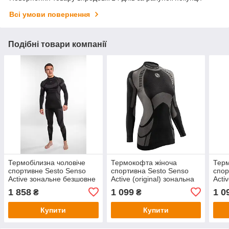
Всі умови повернення
Подібні товари компанії
Термобілизна чоловіче
Термокофта жіноча
Терм
спортивне Sesto Senso
спортивна Sesto Senso
спор
Active зональне безшовне
Active (original) зональна
Acti
комплект
безшовна, лонгслив,
лонг
1 858
1 099
1 0
₴
₴
термобілизна
Купити
Купити