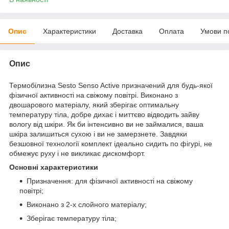
Опис
Характеристики
Доставка
Оплата
Умови п
Опис
Термобілизна Sesto Senso Active призначений для будь-якої
фізичної активності на свіжому повітрі. Виконано з
двошарового матеріалу, який зберігає оптимальну
температуру тіла, добре дихає і миттєво відводить зайву
вологу від шкіри. Як би інтенсивно ви не займалися, ваша
шкіра залишиться сухою і ви не замерзнете. Завдяки
безшовної технології комплект ідеально сидить по фігурі, не
обмежує руху і не викликає дискомфорт.
Основні характеристики
Призначення: для фізичної активності на свіжому
повітрі;
Виконано з 2-х слойного матеріалу;
Зберігає температуру тіла;