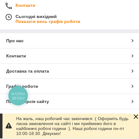
Контакти
Сьогодні вихідний
Показати весь графік роботи
Про нас
Контакти
Доставка та оплата
Графік роботи
КНОПКА
ЗВ'ЯЗКУ
Повна версія сайту
Сайт створено на маркетплейсі
Prom.ua
На жаль, наш робочий час закінчився :( Оформіть будь
ласка замовлення на сайті і ми приймемо його в
найближчі робочі години :). Наші робочі години пн-пт
Політика конфіденційності
10:00-18:30. Дякуємо!