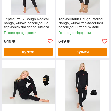
Термоштани Rough Radical
Термоштани Rough Radical
nanga, жіноча повсякденна
Nanga, жіночі термолегінси
термобілизна тепла зимова,
повсякденні теплі зимові
підштаники, кальсони
Готово до відправки
Готово до відправки
649
649
₴
₴
Купити
Купити