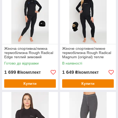
Жіноча спортивна/лижна
Жіноче спортивне/лижне
термобілизна Rough Radical
термобілизна Rough Radical
Edge теплий зимовий
Magnum (original) тепле
комплект
зимове комплект Жіночий, M
Готово до відправки
В наявності
1 699
1 649
₴/комплект
₴/комплект
Купити
Купити