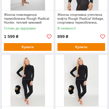
Жіноча повсякденна
Жіноча спортивна утеплена
термобілизна Rough Radical
кофта Rough Radical Voltage,
Hunter, теплий зимовий
спортивна термобілизна,
комплект на кожен день
лонгслів
Готово до відправки
В наявності
1 599
899
₴
₴
Купити
Купити