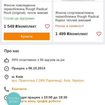
Жіноче повсякденне
термобілизна Rough Radical
Rock (original), тепле зимове
Жіноча спортивна/лижна
комплект Жіночий, XL,
термобілизна Rough Radical
Готово до відправки
Червоний
Raptor теплий зимовий
комплект
1 549
Немає в наявності
₴/комплект
1 499
₴/комплект
Купити
Про нас
99% позитивних з 96 відгуків за рік
Працює з 06.10.2014
м. Київ
вул. Практична 2 (ЖК Паркленд), Київ, Україна
Контакти
Сьогодні працює з 10:00 до 18:30
КНОПКА
Показати весь графік роботи
ЗВ'ЯЗКУ