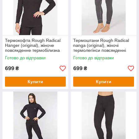
Термокофта Rough Radical
Термоштани Rough Radical
Hanger (original), жіноче
nanga (original), жіночі
повсякденне термобілизна
термолегінси повсякденні
тепле зимове, кофта
теплі зимові
Готово до відправки
Готово до відправки
лонгслив реглан Rough
Radical, XL,
699
699
₴
₴
Купити
Купити