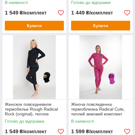
комплект
комплект
В наявності
Готово до відправки
1 549
1 449
₴/комплект
₴/комплект
Купити
Купити
Женское повседневное
Жіноча повсякденна
термобелье Rough Radical
термобілизна Radical Cute,
Rock (original), теплое
теплий зимовий комплект
зимнее комплект Женский,
Готово до відправки
В наявності
XL, Синий
1 549
1 599
₴/комплект
₴/комплект