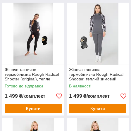
Жіноче тактичне
Жіноча тактична
термобілизна Rough Radical
термобілизна Rough Radical
Shooter (original), тепле
Shooter, теплий зимовий
зимовий комплект для спорту
комплект для спорту
Готово до відправки
В наявності
M
1 499
1 499
₴/комплект
₴/комплект
Купити
Купити