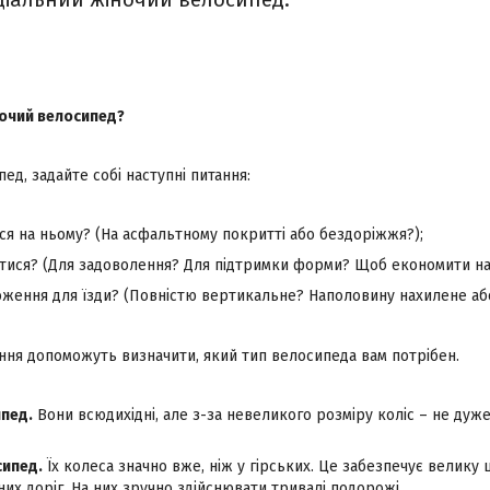
ціальний жіночий велосипед.
ночий велосипед?
д, задайте собі наступні питання:
ися на ньому? (На асфальтному покритті або бездоріжжя?);
атися? (Для задоволення? Для підтримки форми? Щоб економити на
оження для їзди? (Повністю вертикальне? Наполовину нахилене аб
тання допоможуть визначити, який тип велосипеда вам потрібен.
ипед.
Вони всюдихідні, але з-за невеликого розміру коліс – не дуже 
сипед.
Їх колеса значно вже, ніж у гірських. Це забезпечує велику 
их доріг. На них зручно здійснювати тривалі подорожі.