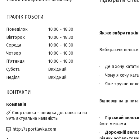
підібрати спе
ГРАФІК РОБОТИ
Понеділок
10:00
18:30
Як же вибрати жі
Вівторок
10:00
18:30
Середа
10:00
18:30
Вибираючи велосипе
Четвер
10:00
18:30
Пʼятниця
10:00
18:30
·
Де я хочу катат
Субота
Вихідний
·
Чому я хочу кат
Неділя
Вихідний
·
Яке зручне пол
КОНТАКТИ
Відповіді на ці пи
Спортлавка - швидка доставка та на
·
Гірський велос
99% актуальна наявність
його межами.
http://sportlavka.com
·
Дорожній вело
рівних асфальтован