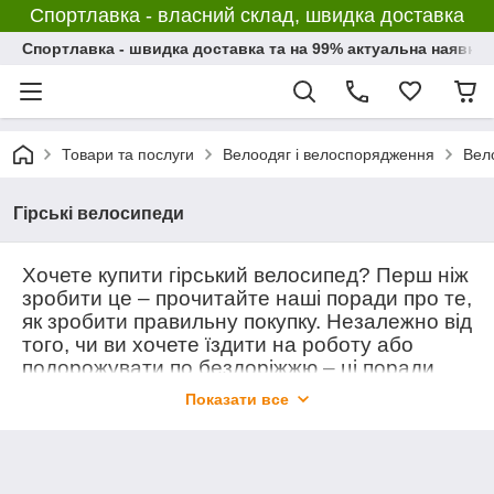
Спортлавка - власний склад, швидка доставка
Спортлавка - швидка доставка та на 99% актуальна наявніс
Товари та послуги
Велоодяг і велоспорядження
Вел
Гірські велосипеди
Хочете купити гірський велосипед? Перш ніж
зробити це – прочитайте наші поради про те,
як зробити правильну покупку. Незалежно від
того, чи ви хочете їздити на роботу або
подорожувати по бездоріжжю – ці поради
допоможуть вам прийняти рішення про
Показати все
капіталовкладення.