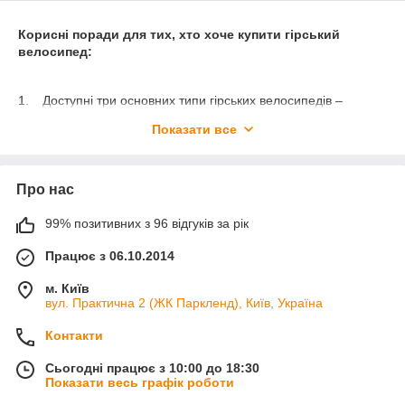
Корисні поради для тих, хто хоче купити гірський
велосипед:
1.
Доступні три основних типи гірських велосипедів –
жорсткі (без підвіски), хардтейл (з підвісною виделкою
Показати все
спереду) і повною підвіскою (з передніми і задніми
амортизаторами). Виберіть той, який підходить для тієї
місцевості, на якій ви збираєтеся кататися.
Про нас
2.
Сталь, алюміній або вуглець? Матеріал рами визначає
вартість велосипеда і деякі його характеристики. Сталь,
99% позитивних з 96 відгуків за рік
наприклад, дуже вибагливий. Вона буде терпіти будь-яке
нехтування відходом, доки ви не дозволяєте їй іржавіти.
Працює з 06.10.2014
Алюміній у наш час домінує. Він досить міцний і ударостійкий,
але вимагає більш ретельного догляду, ніж сталь і має
м. Київ
обмежений термін служби. Слід проводити діагностику раз на
вул. Практична 2 (ЖК Паркленд), Київ, Україна
три роки. Вуглець досить легко пошкодити, але при цьому
рама з нього дуже легка і вона відмінно підійде, якщо ви
Контакти
збираєтеся використовувати велосипед під час довгих
Сьогодні працює з 10:00 до 18:30
поїздках по хорошим дорогам.
Показати весь графік роботи
3.
Необхідно особливу увагу приділити амортизацію вилки,